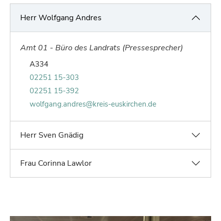
Herr Wolfgang Andres
Amt 01 - Büro des Landrats (Pressesprecher)
Raum von Wolfgang Andres:
A334
Telefonnummer von Wolfgang Andres:
02251 15-303
Faxnummer von Wolfgang Andres:
02251 15-392
E-Mail von Wolfgang Andres:
wolfgang.andres@kreis-euskirchen.de
Herr Sven Gnädig
Frau Corinna Lawlor