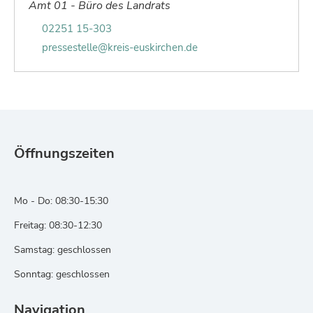
Amt 01 - Büro des Landrats
Telefonnummer von Pressestelle Pressestel
02251 15-303
E-Mail von Pressestelle Pressestelle:
pressestelle@kreis-euskirchen.de
Öffnungszeiten
Mo - Do: 08:30-15:30
Freitag: 08:30-12:30
Samstag: geschlossen
Sonntag: geschlossen
Navigation