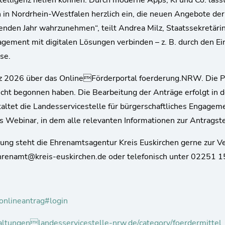
ntelligenz helfen können. Durch moderne Apps, KI und Co. läss
n in Nordrhein-Westfalen herzlich ein, die neuen Angebote der
den Jahr wahrzunehmen“, teilt Andrea Milz, Staatssekretärin 
ement mit digitalen Lösungen verbinden – z. B. durch den Eins
sse.
rz 2026 über das OnlineFörderportal foerderung.NRW. Die 
ht begonnen haben. Die Bearbeitung der Anträge erfolgt in de
taltet die Landesservicestelle für bürgerschaftliches Engag
 Webinar, in dem alle relevanten Informationen zur Antragst
zung steht die Ehrenamtsagentur Kreis Euskirchen gerne zur 
ehrenamt@kreis-euskirchen.de oder telefonisch unter 02251
onlineantrag#login
taltungenlandesservicestelle-nrw.de/category/foerdermittel